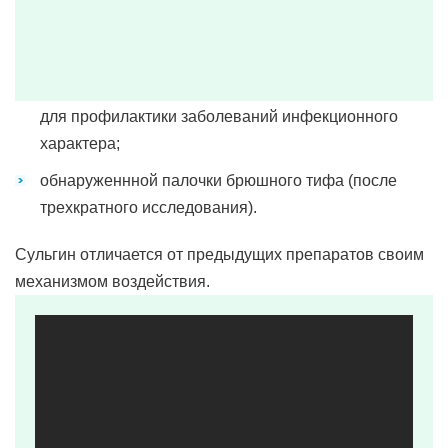
диарея хроническая в период обострения;
гастроэнтероколит хронический или острый;
после оперативного вмешательства любого вида
для профилактики заболеваний инфекционного
характера;
обнаруженнной палочки брюшного тифа (после
трехкратного исследования).
Сульгин отличается от предыдущих препаратов своим
механизмом воздействия.