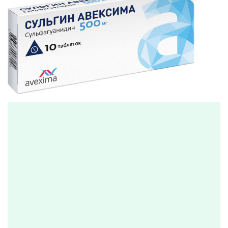
Сульгин назначается пациентам, с установленным
диагнозом болезней:
острая диарея при шигеллезе;