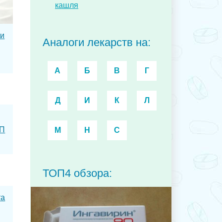
кашля
 и
Аналоги лекарств на:
А
Б
В
Г
Д
И
К
Л
ОП
М
Н
С
ТОП4 обзора:
та