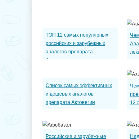
ТОП 12 самых популярных
Чем
российских и зарубежных
Ава
аналогов препарата
лек
Амоксиклав
Список самых эффективных
Чем
и дешевых аналогов
пре
препарата Актовегин
12 
отечественного и
зарубежного производства
Российские и зарубежные
Нед