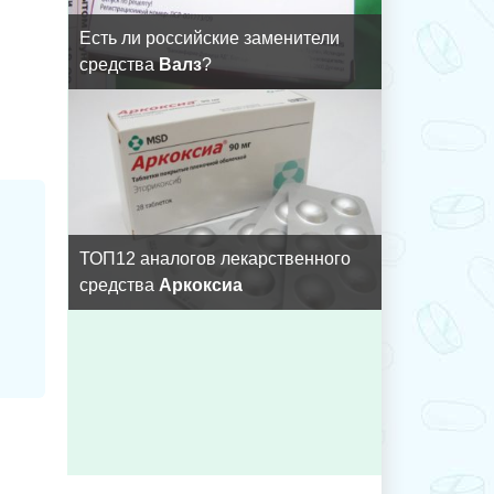
Есть ли российские заменители
средства
Валз
?
ТОП12 аналогов лекарственного
средства
Аркоксиа