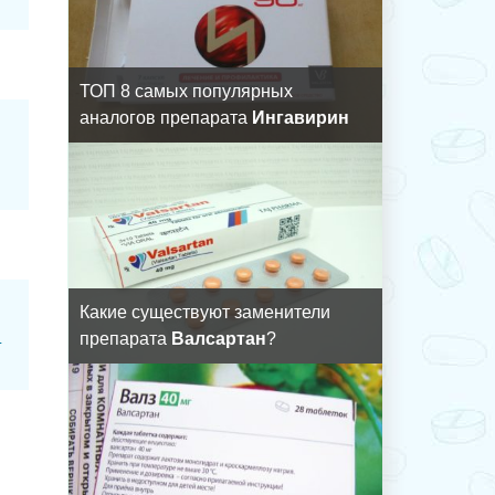
ТОП 8 самых популярных
аналогов препарата
Ингавирин
Какие существуют заменители
:
препарата
Валсартан
?