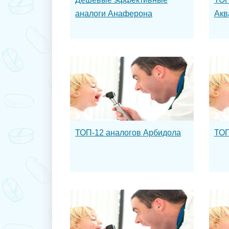
аналоги Анаферона
Акв
ТОП-12 аналогов Арбидола
ТОП