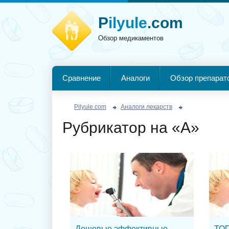
P
ilyule
.com
Обзор медикаментов
Сравнение
Аналоги
Обзор препарат
Pilyule.com
Аналоги лекарств
Рубрикатор на «А»
Дешевые эффективные
ТОП