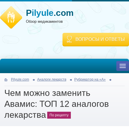
P
ilyule
.com
Обзор медикаментов
ВОПРОСЫ И ОТВЕТЫ
To
nav
Pilyule.com
Аналоги лекарств
Рубрикатор на «А»
Чем можно заменить
Авамис: ТОП 12 аналогов
лекарства
По рецепту