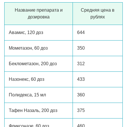
Название препарата и
Средняя цена в
дозировка
рублях
Авамис, 120 доз
644
Мометазон, 60 доз
350
Беклометазон, 200 доз
312
Назонекс, 60 доз
433
Полидекса, 15 мл
360
Тафен Назаль, 200 доз
375
Фликсоназе, 60 доз
460