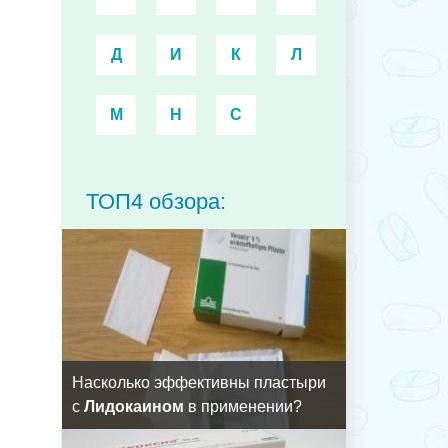
Д
И
К
Л
М
Н
С
ТОП4 обзора:
Насколько эффективны пластыри
с
Лидокаином
в применении?