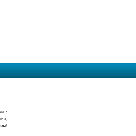
ом к
ния,
чом!