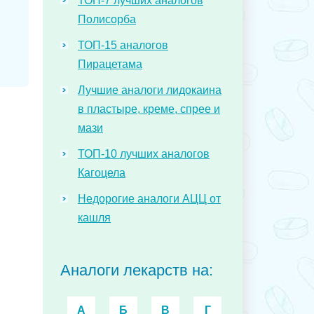
ТОП-7 лучших аналогов
Полисорба
ТОП-15 аналогов
Пирацетама
Лучшие аналоги лидокаина
в пластыре, креме, спрее и
мази
ТОП-10 лучших аналогов
Кагоцела
Недорогие аналоги АЦЦ от
кашля
Аналоги лекарств на:
А
Б
В
Г