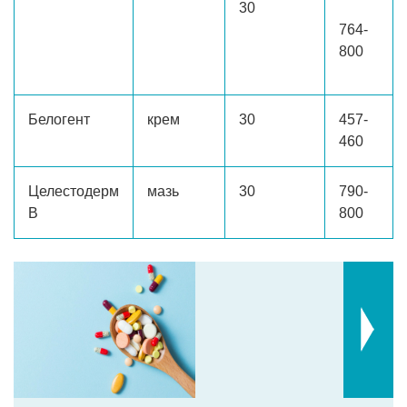
30
764-
800
Белогент
крем
30
457-
460
Целестодерм
мазь
30
790-
В
800