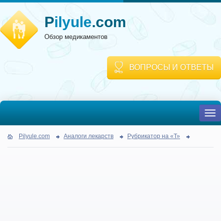
P
ilyule
.com
Обзор медикаментов
ВОПРОСЫ И ОТВЕТЫ
To
nav
Pilyule.com
Аналоги лекарств
Рубрикатор на «Т»