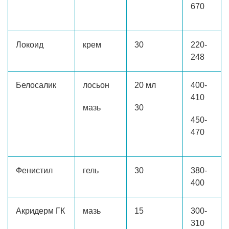
670
Локоид
крем
30
220-
248
Белосалик
лосьон
20 мл
400-
410
мазь
30
450-
470
Фенистил
гель
30
380-
400
Акридерм ГК
мазь
15
300-
310