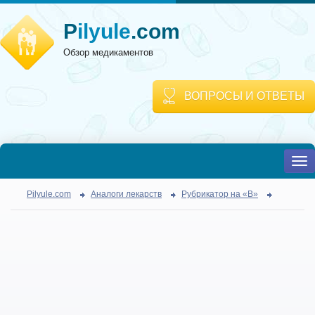
P
ilyule
.com
Обзор медикаментов
ВОПРОСЫ И ОТВЕТЫ
To
nav
Pilyule.com
Аналоги лекарств
Рубрикатор на «В»