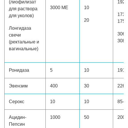
(лиофилизат
1920
3000 МЕ
10
для раствора
1733
для уколов)
20
1750
Лонгидаза
3063
свечи
3080
(ректальные и
вагинальные)
Ронидаза
5
10
191-
Эвензим
400
30
226-
Серокс
10
10
85-1
Ацидин-
1000
50
200-
Пепсин