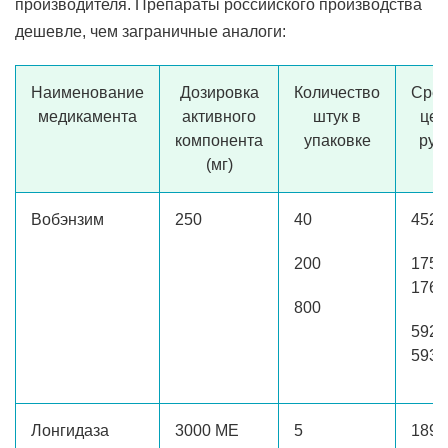
производителя. Препараты российского производства
дешевле, чем заграничные аналоги:
Наименование
Дозировка
Количество
Сре
медикамента
активного
штук в
цен
компонента
упаковке
руб
(мг)
Вобэнзим
250
40
452-
200
1759
1768
800
5928
5937
Лонгидаза
3000 МЕ
5
1896