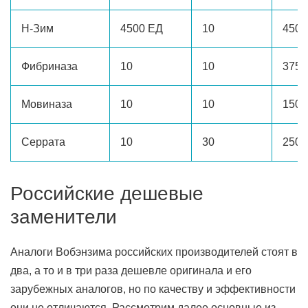
Н-Зим
4500 ЕД
10
450-
Фибриназа
10
10
375-
Мовиназа
10
10
150-
Серрата
10
30
250-
Российские дешевые
заменители
Аналоги Вобэнзима российских производителей стоят в
два, а то и в три раза дешевле оригинала и его
зарубежных аналогов, но по качеству и эффективности
они не отличаются. Рассмотрим далее основные из