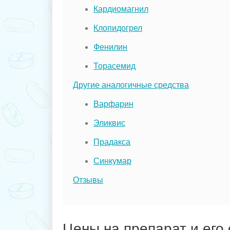
Кардиомагнил
Клопидогрел
Фенилин
Торасемид
Другие аналогичные средства
Варфарин
Эликвис
Прадакса
Синкумар
Отзывы
Цены на препарат и его