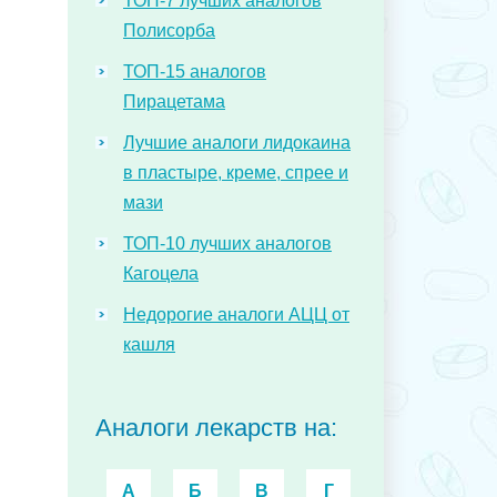
ТОП-7 лучших аналогов
Полисорба
ТОП-15 аналогов
Пирацетама
Лучшие аналоги лидокаина
в пластыре, креме, спрее и
мази
ТОП-10 лучших аналогов
Кагоцела
Недорогие аналоги АЦЦ от
кашля
Аналоги лекарств на:
А
Б
В
Г