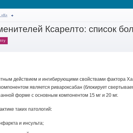
 «К»
менителей Ксарелто: список бо
пту
янтным действием и ингибирующими свойствами фактора Ха
компонентом является ривароксабан (блокирует свертывае
ванной форме с основным компонентом 15 мг и 20 мг.
ктике таких патологий:
нфаркта и инсульта;