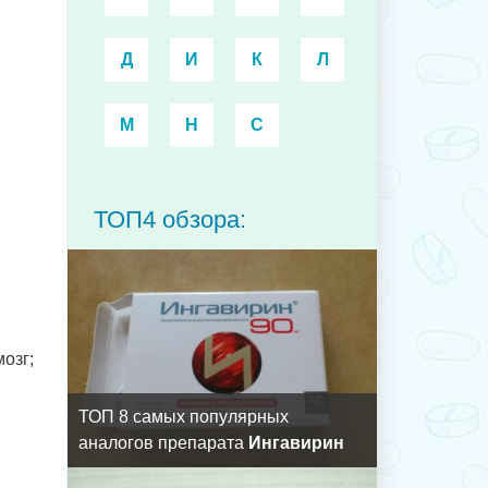
Д
И
К
Л
М
Н
С
ТОП4 обзора:
озг;
ТОП 8 самых популярных
аналогов препарата
Ингавирин