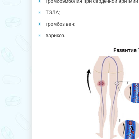
тромбоэмболия при сердечной аритмии 
ТЭЛА;
тромбоз вен;
варикоз.