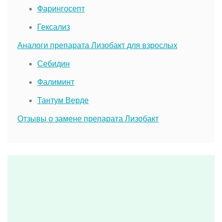
Фарингосепт
Гексализ
Аналоги препарата Лизобакт для взрослых
Себидин
Фалиминт
Тантум Верде
Отзывы о замене препарата Лизобакт