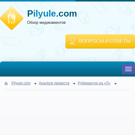
P
ilyule
.com
Обзор медикаментов
ВОПРОСЫ И ОТВЕТЫ
To
nav
Pilyule.com
Аналоги лекарств
Рубрикатор на «Л»