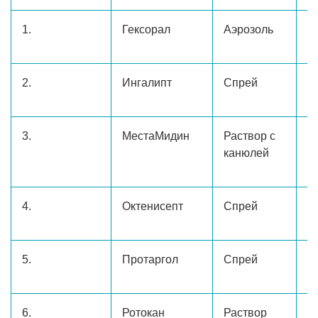
1.
Гексорал
Аэрозоль
4
2.
Ингалипт
Спрей
2
3.
МестаМидин
Раствор с
1
канюлей
м
4.
Октенисепт
Спрей
2
5.
Протаргол
Спрей
1
6.
Ротокан
Раствор
1