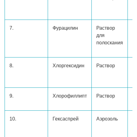
м
7.
Фурацилин
Раствор
2
для
м
полоскания
8.
Хлоргексидин
Раствор
1
м
9.
Хлорофиллипт
Раствор
2
10.
Гексаспрей
Аэрозоль
30