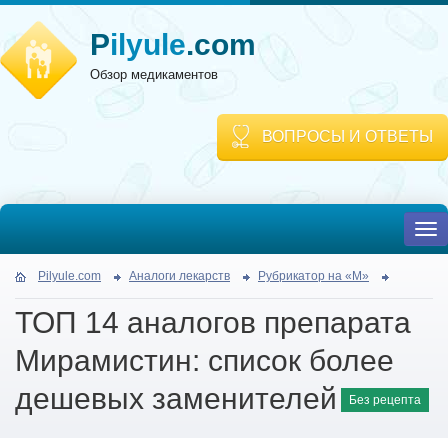
P
ilyule
.com
Обзор медикаментов
ВОПРОСЫ И ОТВЕТЫ
To
nav
Pilyule.com
Аналоги лекарств
Рубрикатор на «М»
ТОП 14 аналогов препарата
Мирамистин: список более
дешевых заменителей
Без рецепта