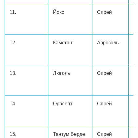
11.
Йокс
Спрей
3
12.
Каметон
Аэрозоль
45
13.
Люголь
Спрей
5
14.
Орасепт
Спрей
1
м
15.
Тантум Верде
Спрей
3