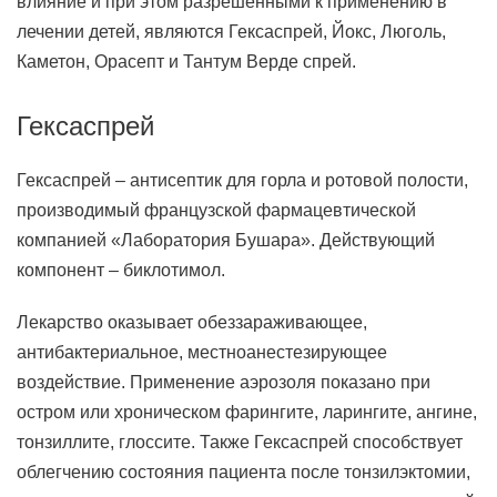
влияние и при этом разрешенными к применению в
лечении детей, являются Гексаспрей, Йокс, Люголь,
Каметон, Орасепт и Тантум Верде спрей.
Гексаспрей
Гексаспрей – антисептик для горла и ротовой полости,
производимый французской фармацевтической
компанией «Лаборатория Бушара». Действующий
компонент – биклотимол.
Лекарство оказывает обеззараживающее,
антибактериальное, местноанестезирующее
воздействие. Применение аэрозоля показано при
остром или хроническом фарингите, ларингите, ангине,
тонзиллите, глоссите. Также Гексаспрей способствует
облегчению состояния пациента после тонзилэктомии,