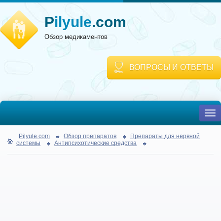
P
ilyule
.com
Обзор медикаментов
ВОПРОСЫ И ОТВЕТЫ
To
nav
Pilyule.com
Обзор препаратов
Препараты для нервной
системы
Антипсихотические средства