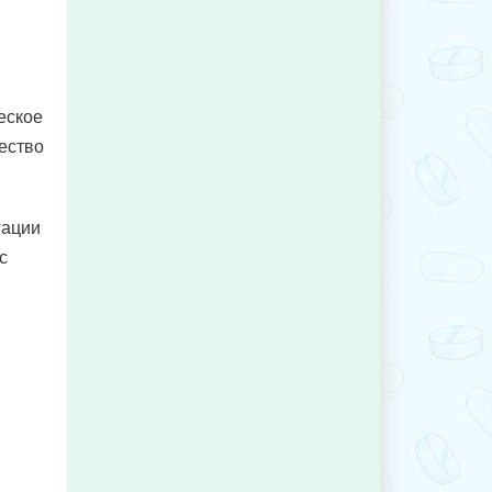
еское
ество
гации
с