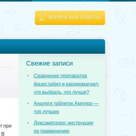
ВОПРОСЫ И ОТВЕТЫ
Свежие записи
Сравнение препаратов
фазостабил и кардиомагнил:
что выбрать, что лучше?
Аналоги таблеток Аккупро —
топ лучших
Дексаметазон: инструкция
т при
по применению
 В