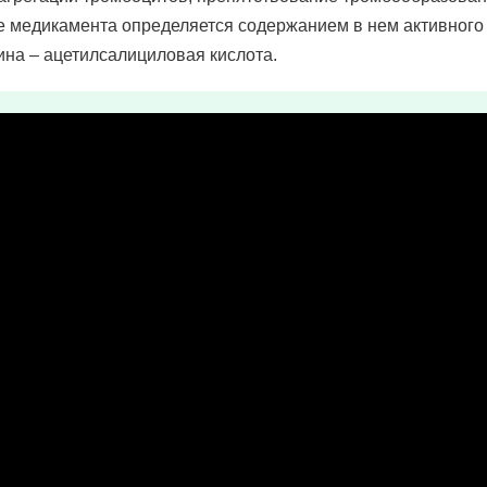
 медикамента определяется содержанием в нем активного
на – ацетилсалициловая кислота.