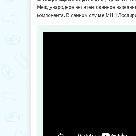
Международное непатентованное название
компонента. В данном случае МНН Лоспири