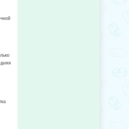
очной
олько
едняя
тка