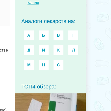
кашля
Аналоги лекарств на:
А
Б
В
Г
стве
Д
И
К
Л
М
Н
С
ТОП4 обзора:
ию).