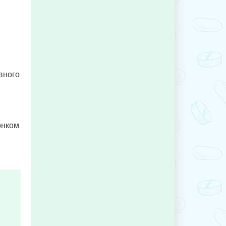
вного
онком