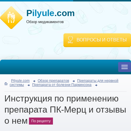
P
ilyule
.com
Обзор медикаментов
ВОПРОСЫ И ОТВЕТЫ
To
nav
Pilyule.com
Обзор препаратов
Препараты для нервной
системы
Препарата от болезни Паркинсона
Инструкция по применению
препарата ПК-Мерц и отзывы
о нем
По рецепту