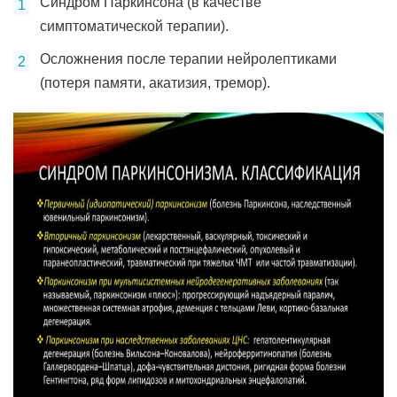
Синдром Паркинсона (в качестве
симптоматической терапии).
Осложнения после терапии нейролептиками
(потеря памяти, акатизия, тремор).