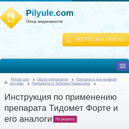
P
ilyule
.com
Обзор медикаментов
ВОПРОСЫ И ОТВЕТЫ
To
nav
Pilyule.com
Обзор препаратов
Препараты для нервной
системы
Препарата от болезни Паркинсона
Инструкция по применению
препарата Тидомет Форте и
его аналоги
По рецепту