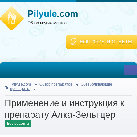
P
ilyule
.com
Обзор медикаментов
ВОПРОСЫ И ОТВЕТЫ
To
nav
Pilyule.com
Обзор препаратов
Обезболивающие
препараты
Применение и инструкция к
препарату Алка-Зельтцер
Без рецепта