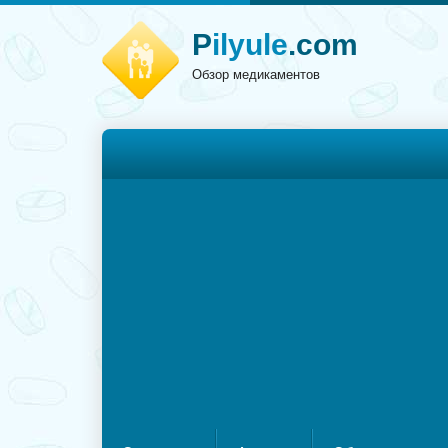
P
ilyule
.com
Обзор медикаментов