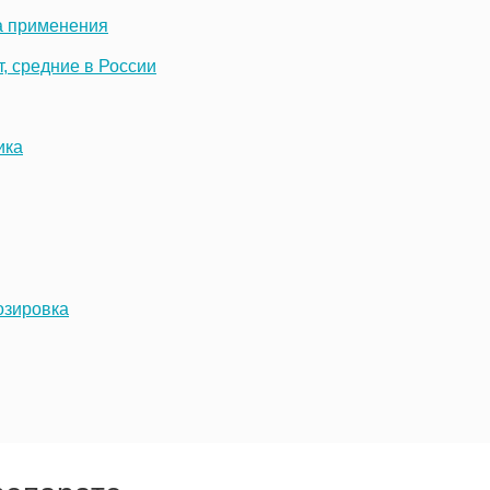
а применения
, средние в России
ика
озировка