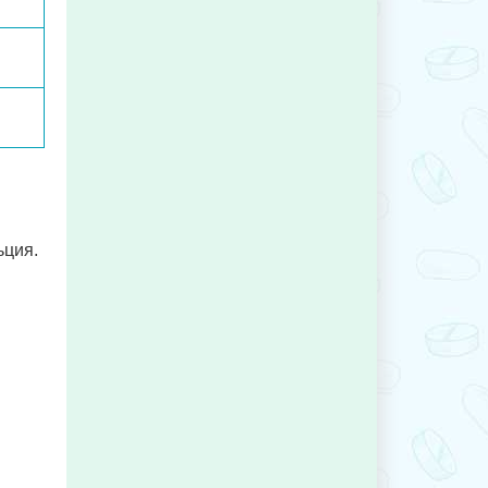
ьция.