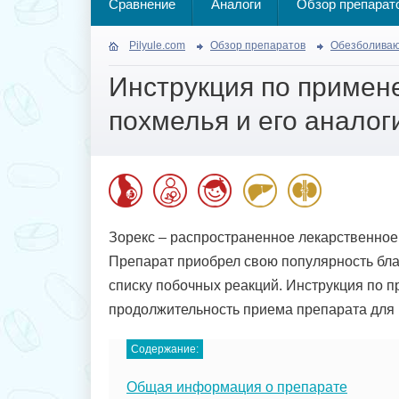
Сравнение
Аналоги
Обзор препарат
Pilyule.com
Обзор препаратов
Обезболива
Инструкция по примен
похмелья и его аналог
Зорекс – распространенное лекарственное
Препарат приобрел свою популярность бла
списку побочных реакций. Инструкция по п
продолжительность приема препарата для 
Содержание:
Общая информация о препарате