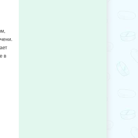
зм,
чени.
ает
е в