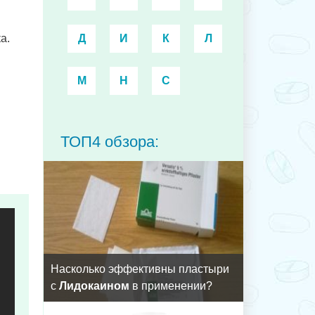
а.
Д
И
К
Л
М
Н
С
ТОП4 обзора:
Насколько эффективны пластыри
с
Лидокаином
в применении?