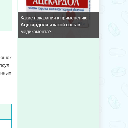
Какие показания к применению
Ацекардола
и какой состав
медикамента?
рошок
апсул
онных