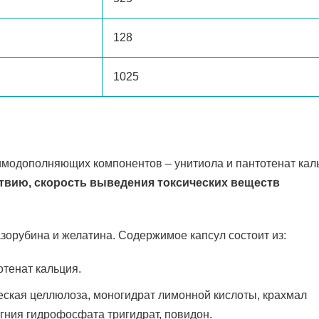
128
1025
аимодополняющих компонентов – унитиола и пантотенат кал
твию, скорость выведения токсических веществ
азорубина и желатина. Содержимое капсул состоит из:
отенат кальция.
ская целлюлоза, моногидрат лимонной кислоты, крахмал
гния гидрофосфата тригидрат, повидон.