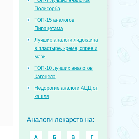
ТОП-7 лучших аналогов
Полисорба
ТОП-15 аналогов
Пирацетама
Лучшие аналоги лидокаина
в пластыре, креме, спрее и
мази
ТОП-10 лучших аналогов
Кагоцела
Недорогие аналоги АЦЦ от
кашля
Аналоги лекарств на:
А
Б
В
Г