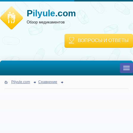
P
ilyule
.com
Обзор медикаментов
ВОПРОСЫ И ОТВЕТЫ
To
nav
Pilyule.com
Сравнение