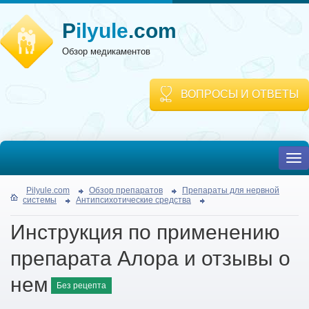
P
ilyule
.com
Обзор медикаментов
ВОПРОСЫ И ОТВЕТЫ
To
nav
Pilyule.com
Обзор препаратов
Препараты для нервной
системы
Антипсихотические средства
Инструкция по применению
препарата Алора и отзывы о
нем
Без рецепта