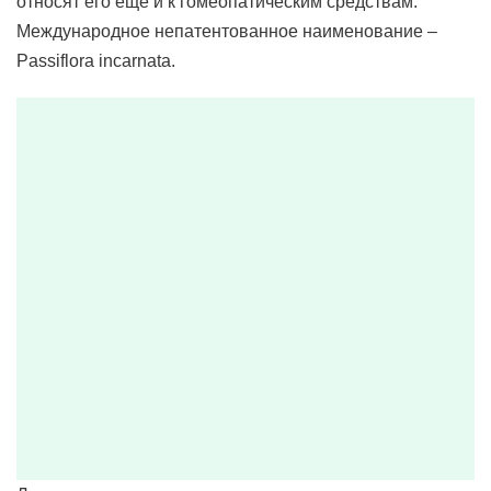
относят его еще и к гомеопатическим средствам.
Международное непатентованное наименование –
Passiflora incarnata.