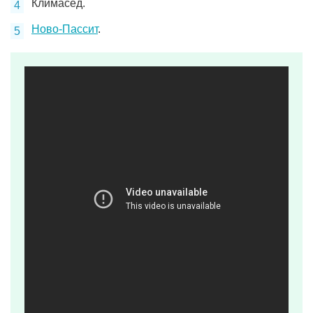
Климасед.
Ново-Пассит
.