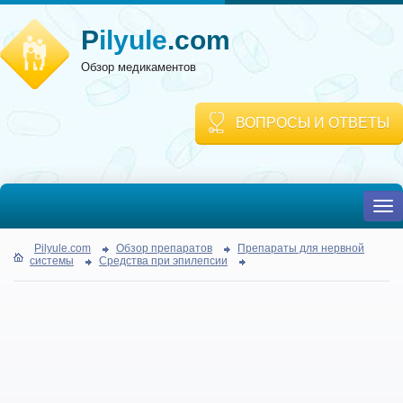
P
ilyule
.com
Обзор медикаментов
ВОПРОСЫ И ОТВЕТЫ
To
nav
Pilyule.com
Обзор препаратов
Препараты для нервной
системы
Средства при эпилепсии