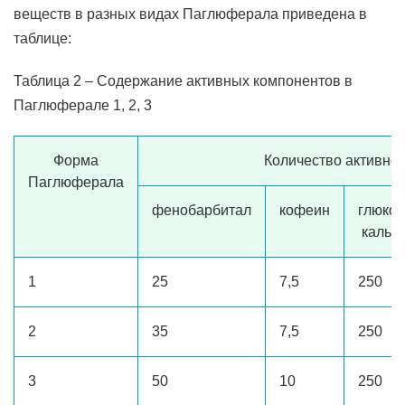
веществ в разных видах Паглюферала приведена в
таблице:
Таблица 2 – Содержание активных компонентов в
Паглюферале 1, 2, 3
Форма
Количество активног
Паглюферала
фенобарбитал
кофеин
глюкон
кальц
1
25
7,5
250
2
35
7,5
250
3
50
10
250