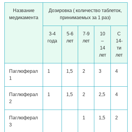
Название
Дозировка ( количество таблеток,
медикамента
принимаемых за 1 раз)
3-4
5-6
7-9
10
С
года
лет
лет
–
14-
14
ти
лет
лет
Паглюферал
1
1,5
2
3
4
1
Паглюферал
1
1,5
2
2,5
4
2
Паглюферал
1
1,5
2
3