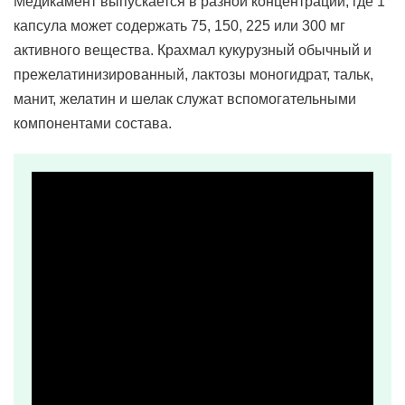
Медикамент выпускается в разной концентрации, где 1
капсула может содержать 75, 150, 225 или 300 мг
активного вещества. Крахмал кукурузный обычный и
прежелатинизированный, лактозы моногидрат, тальк,
манит, желатин и шелак служат вспомогательными
компонентами состава.