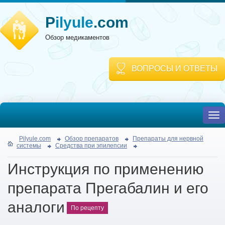
P
ilyule
.com
Обзор медикаментов
ВОПРОСЫ И ОТВЕТЫ
To
nav
Pilyule.com
Обзор препаратов
Препараты для нервной
системы
Средства при эпилепсии
Инструкция по применению
препарата Прегабалин и его
аналоги
По рецепту