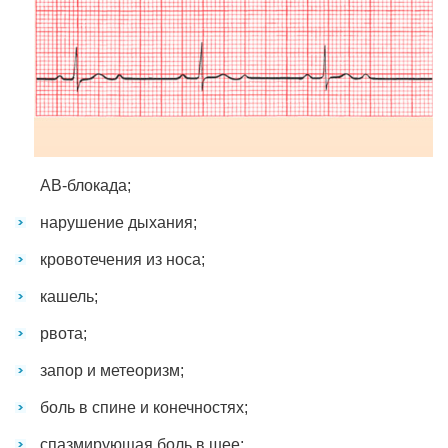
АВ-блокада;
нарушение дыхания;
кровотечения из носа;
кашель;
рвота;
запор и метеоризм;
боль в спине и конечностях;
спазмирующая боль в шее;