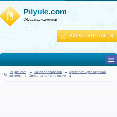
P
ilyule
.com
Обзор медикаментов
ВОПРОСЫ И ОТВЕТЫ
To
nav
Pilyule.com
Обзор препаратов
Препараты для нервной
системы
Средства при эпилепсии