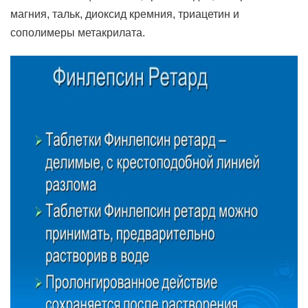
магния, тальк, диоксид кремния, триацетин и
сополимеры метакрилата.