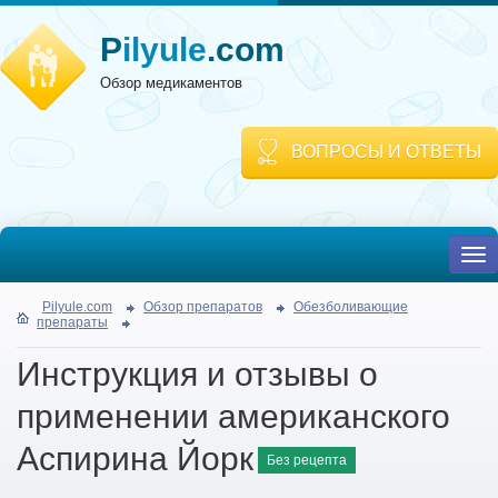
P
ilyule
.com
Обзор медикаментов
ВОПРОСЫ И ОТВЕТЫ
To
nav
Pilyule.com
Обзор препаратов
Обезболивающие
препараты
Инструкция и отзывы о
применении американского
Аспирина Йорк
Без рецепта