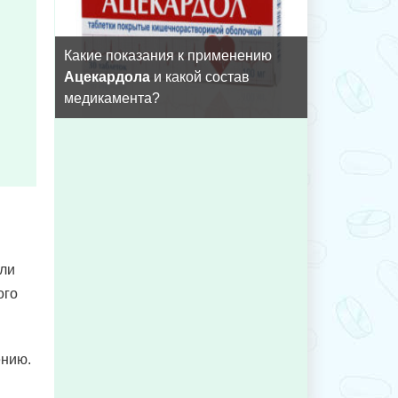
Какие показания к применению
Ацекардола
и какой состав
медикамента?
сли
ого
ению.