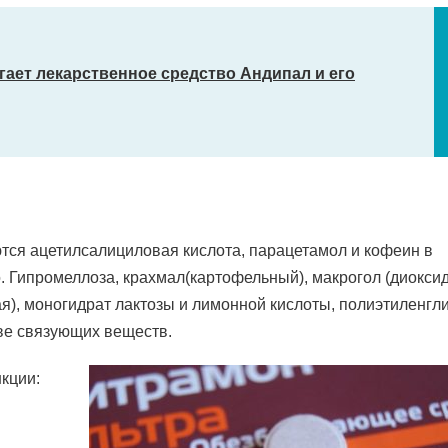
гает лекарственное средство Андипал и его
ся ацетилсалициловая кислота, парацетамол и кофеин в
о. Гипромеллоза, крахмал(картофельный), макрогол (диокси
я), моногидрат лактозы и лимонной кислоты, полиэтиленгл
тве связующих веществ.
кции: