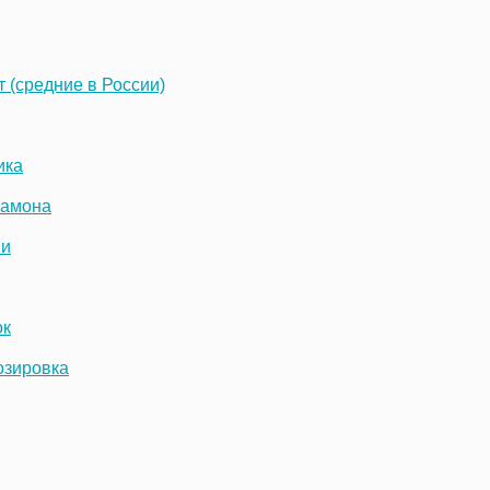
 (средние в России)
ика
рамона
ии
ок
озировка