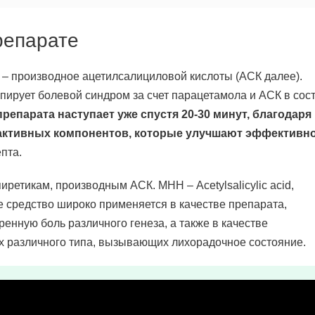
репарате
– производное ацетилсалициловой кислоты (АСК далее).
ирует болевой синдром за счет парацетамола и АСК в сост
епарата наступает уже спустя 20-30 минут, благодаря
 активных компонентов, которые улучшают эффективн
пта.
иретикам, производным АСК. МНН – Acetylsalicylic acid,
ое средство широко применяется в качестве препарата,
ную боль различного генеза, а также в качестве
 различного типа, вызывающих лихорадочное состояние.