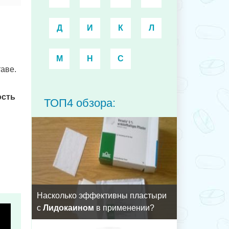
Д
И
К
Л
М
Н
С
аве.
ость
ТОП4 обзора:
Насколько эффективны пластыри
с
Лидокаином
в применении?