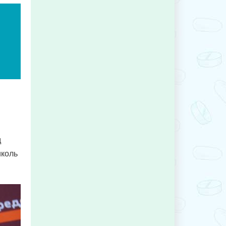
д
иколь