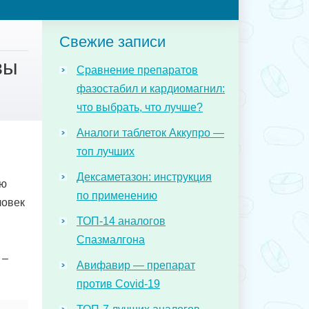
Свежие записи
вы
Сравнение препаратов
фазостабил и кардиомагнил:
что выбрать, что лучше?
Аналоги таблеток Аккупро —
топ лучших
Дексаметазон: инструкция
ью
по применению
ловек
ТОП-14 аналогов
Спазмалгона
 –
Авифавир — препарат
против Covid-19