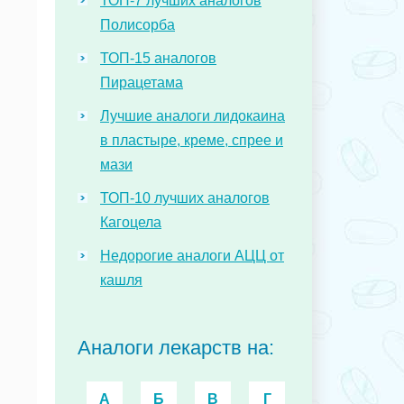
ТОП-7 лучших аналогов
Полисорба
ТОП-15 аналогов
Пирацетама
Лучшие аналоги лидокаина
в пластыре, креме, спрее и
мази
ТОП-10 лучших аналогов
Кагоцела
Недорогие аналоги АЦЦ от
кашля
Аналоги лекарств на:
А
Б
В
Г