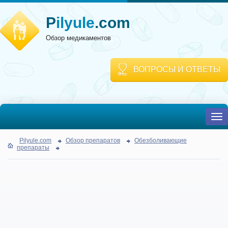
P
ilyule
.com
Обзор медикаментов
ВОПРОСЫ И ОТВЕТЫ
To
nav
Pilyule.com
Обзор препаратов
Обезболивающие
препараты