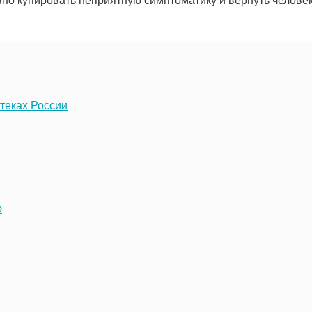
но купировать неприятную симптоматику и вернуть челове
теках России
ю