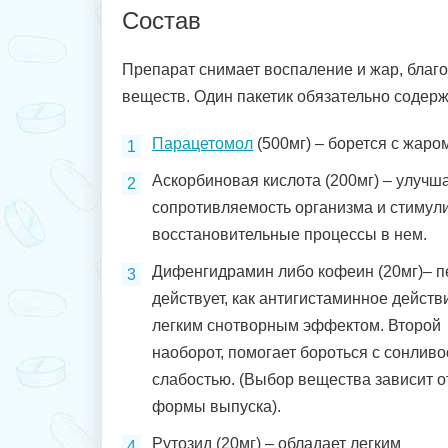
Состав
Препарат снимает воспаление и жар, благо
веществ. Один пакетик обязательно содерж
Парацетомол
(500мг) – борется с жаро
Аскорбиновая кислота (200мг) – улучш
сопротивляемость организма и стимул
восстановительные процессы в нем.
Дифенгидрамин либо кофеин (20мг)– 
действует, как антигистаминное действ
легким снотворным эффектом. Второй
наоборот, помогает бороться с сонливо
слабостью. (Выбор вещества зависит о
формы выпуска).
Рутозид (20мг) – обладает легким