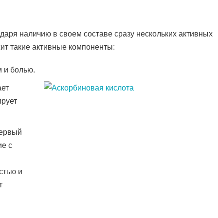
даря наличию в своем составе сразу нескольких активных
ит такие активные компоненты:
м и болью.
ает
ирует
первый
ие с
стью и
т