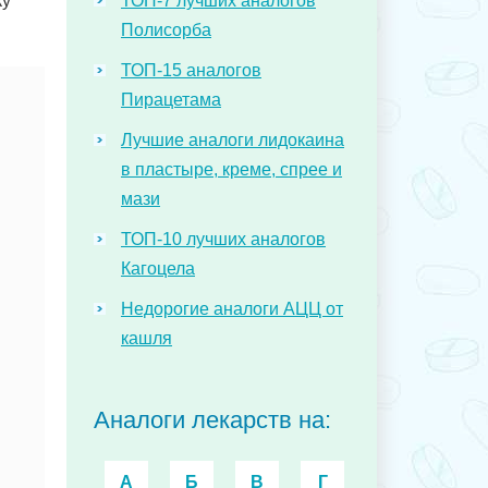
ку
ТОП-7 лучших аналогов
Полисорба
ТОП-15 аналогов
Пирацетама
Лучшие аналоги лидокаина
в пластыре, креме, спрее и
мази
ТОП-10 лучших аналогов
Кагоцела
Недорогие аналоги АЦЦ от
кашля
Аналоги лекарств на:
А
Б
В
Г