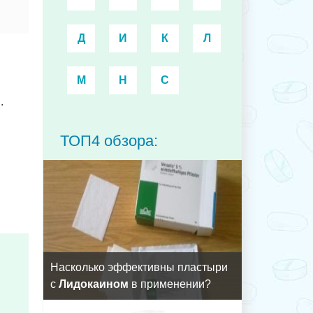
Д
И
К
Л
М
Н
С
.
ТОП4 обзора:
Насколько эффективны пластыри
с
Лидокаином
в применении?