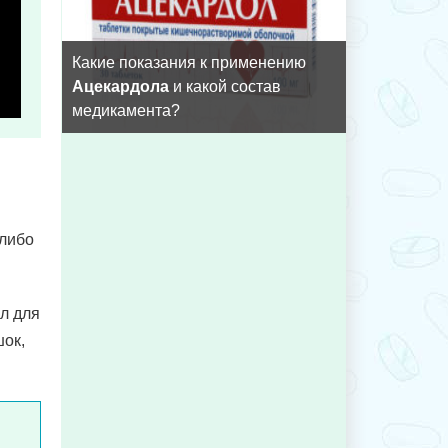
Какие показания к применению
Ацекардола
и какой состав
медикамента?
 либо
ул для
шок,