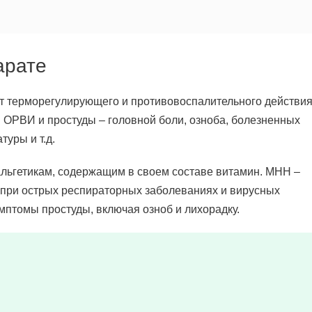
арате
 терморегулирующего и противовоспалительного действия
 ОРВИ и простуды – головной боли, озноба, болезненных
уры и т.д.
альгетикам, содержащим в своем составе витамин. МНН –
я при острых респираторных заболеваниях и вирусных
мптомы простуды, включая озноб и лихорадку.