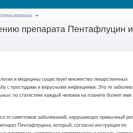
тудные препараты
ению препарата Пентафлуцин и
ологии и медицины существует множество лекарственных
ьбу с простудами и вирусными инфекциями. Это те заболев
ных: по статистике каждый человек на планете болеет ими 
ться от симптомов заболеваний, нарушающих привычный ри
репарат Пентафлуцина, который, согласно инструкции по